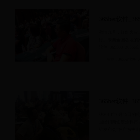
365bet软件_
激情九月，红红火火。20
行。来自全国各地的家人
软件_365500_
标签：
365bet软件_
继2018年6月15日
国经销商锁定涂料市场，
维发布会”在广东中