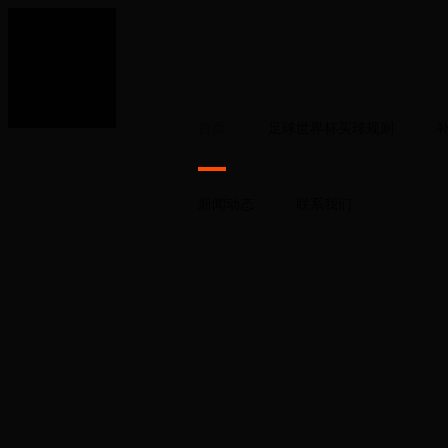
首页
足球世界杯买球规则
新闻动态
联系我们
当前位置：
首页
»
新闻资讯
»
营销活动