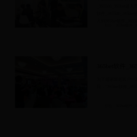
_365500_365b
软件_365500_3
入到365bet软件_36
标签：
365bet软件_
365bet软件
为了感谢新老客户一直以
日，“365bet软件
标签：
365bet软件_