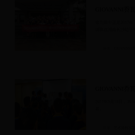
金九银十正是2017年下
训班在湖南长沙站于9
标签：
GIOVANNI
GIOVANN
2017年9月18日，3
幕。
标签：
艺术涂料加