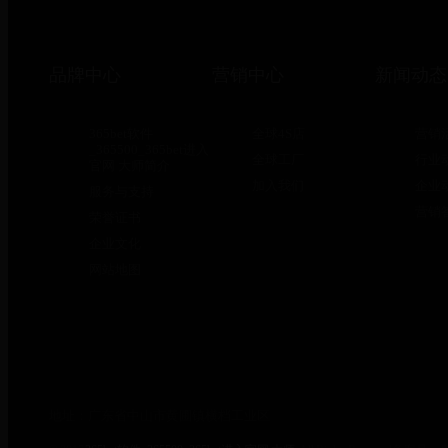
品牌中心
营销中心
新闻动态
365bet软件
全球4S店
营销
_365500_365bet进入
全球工厂
行业
官网 大师简介
加入我们
企业
服务与支持
营销
荣誉证书
企业文化
网站地图
地址：广东省中山市黄圃镇横档工业区