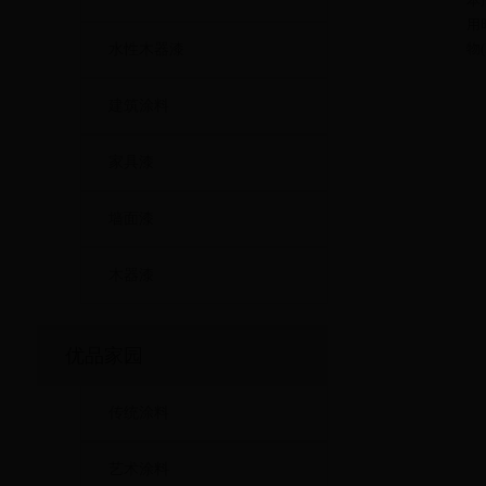
本
用
物(K
水性木器漆
建筑涂料
家具漆
墙面漆
木器漆
优品家园
传统涂料
艺术涂料