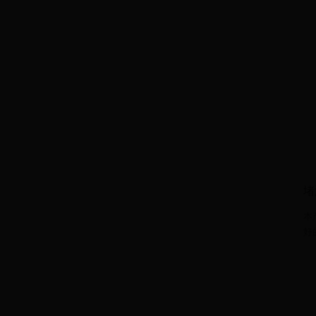
堵
本
好