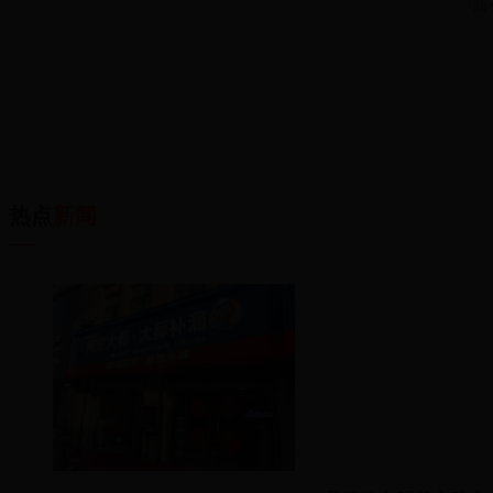
面不
热点
新闻