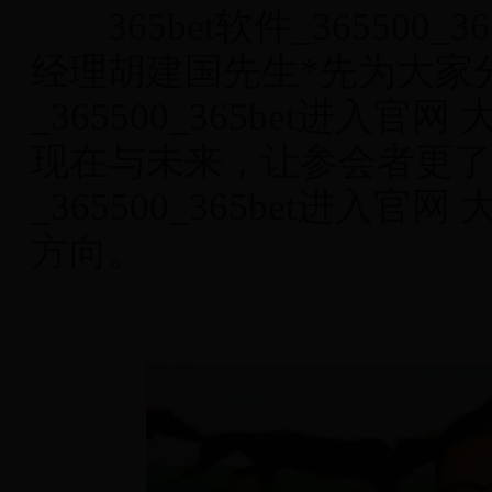
365bet软件_365500_
经理胡建国先生*先为大家分享
_365500_365bet进
现在与未来，让参会者更了解3
_365500_365bet进
方向。