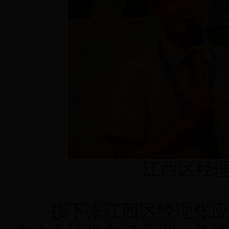
江西区经
接下来江西区经理张应江