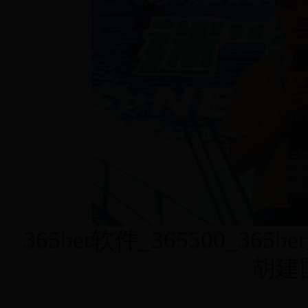
365bet软件_365500_3
胡建