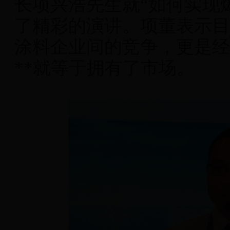
长项兴浩先生就“如何实现
了精彩的演讲。项董表示目
涂料企业间的竞争，更是经
**就等于拥有了市场。