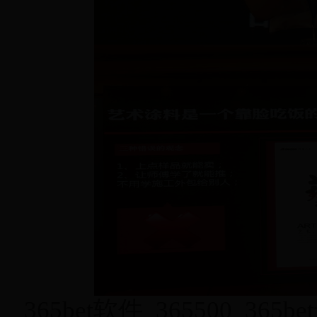
365bet软件_365500_3