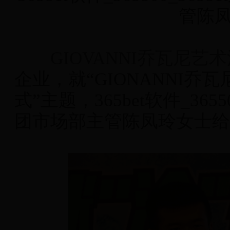
管陈
GIOVANNI乔瓦尼
艺术
企业，就“GIONANNI
式”主题，365bet软件_365
团市场部主管陈凤玲女士给