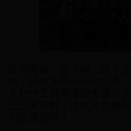
延伸阅读：据了解，除了这
会，还有为期一天的
水漆
、
大利**工程师落地免费为
上艺术涂料，这次又会擦出
们敬请期待！