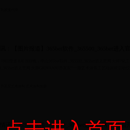
：
乳胶漆代理
19日报道 8月18日晚，中山365bet软件_365500_365bet进入官网 大师?
500_365bet进入官网 大师GIOVANNI乔瓦尼*一期艺术涂装工艺培训
：
乔瓦尼艺术涂料
艺术涂料加盟
点击进入首页