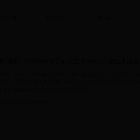
营销活动
行业动态
常见问题
料网讯：GIOVANNI乔瓦尼艺术涂料*六期艺术涂
4月24日—26日，由365bet软件_365500_365bet进入官网 大师?举办
了解，本次培训培训为期3天2夜，由GIOVANNI乔瓦尼艺术涂料技术部全程
来自杭州当地的40余名**经销商参与了此次培训。
：
乔瓦尼艺术涂料
艺术涂装培训