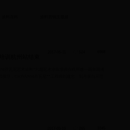
涂料百科
涂料营销主题展
6988
2017-05-11
524
装培训杭州站结束
的GIOVANNI乔瓦尼艺术涂料*六期艺术涂装培训在杭州微一画室圆满
指导，GIOVANNI乔瓦尼**工程师刘建忠、刘丹亲自示范
3345
2017-05-10
265