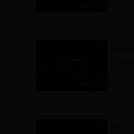
标签
涂料经8月
件_365
标签