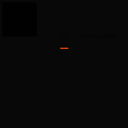
首页
足球世界杯买球规则
当前位置：
首页
»
新闻资讯
»
行业动态