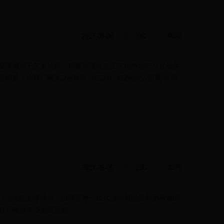
4693
2017-05-08
362
胶漆相对于艺术涂料、硅藻泥等具备工艺特色的产品优势并
厂家365bet软件_365500_365bet进入官网 大师
3370
2017-05-05
235
代理商的必修课程，但并非每一位代理商都能够利用有效的
师为你打开拓展市场渠道思路。