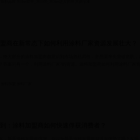
：
涂料品牌
365bet软件_365500_365bet进入官网 大师氺漆
盟商在新常态下如何利用涂料厂家资源发展壮大？
，绝大部分的涂料加盟商都意识到市场危机四伏，并想要率先突破危机，
？答案只有一个，利用涂料厂家?的资源。涂料加盟商如何利用涂料厂家
：
涂料加盟
涂料厂家
到：涂料加盟商如何快速俘获消费者？
17年，新手涂料加盟商倍增。你以为新手涂料加盟商就没有优势了吗？实