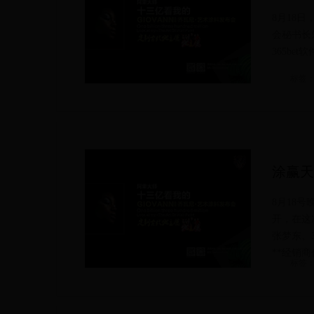
8月18
会秘书长朱
365be
标签
8月18号
开，在这
张梦东、3
**经销
标签