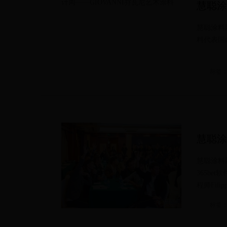
慧聪涂
慧聪涂料
料代表国
标签
慧聪涂料网
365be
程师Fi
标签