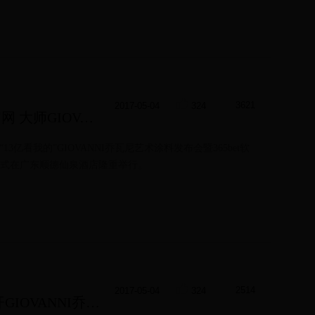
3621
2017-05-04
324
涂料经讯：【图片报道】365bet软件_365500_365bet进入官网 大师GIOVANNI乔瓦尼艺术涂料发布会
化工“13亿看我的”GIOVANNI乔瓦尼艺术涂料发布会暨365bet软
班启动仪式在广东顺德仙泉酒店隆重举行。
2514
2017-05-04
324
涂饰商情讯：365bet软件_365500_365bet进入官网 大师召开GIOVANNI乔瓦尼艺术涂料发布会