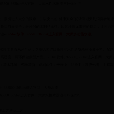
365500_365bet进入官网 大师水性木器漆与环保同行
，慢慢进入大众的眼帘，并以突出的“健康安全”优势逐渐受到消费者追
，是目前最安全，最环保的木制品涂料。因其环保无毒害的特点，让它迅
--
365bet软件_365500_365bet进入官网 大师多功能水漆
。
水性木器漆系列产品，选用德国进口高性能水性聚氨酯树脂做基料、配以
属环保健康型产品。365bet软件_365500_365bet进入官网 大
伤；清水稀释，气味清新，即刷即住；干燥快，易施工；漆膜饱满，手感滑
365500_365bet进入官网 大师水性木器漆与环保同行
水漆的施工方法及工艺：