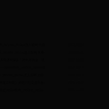
品牌动态｜365bet软件_365500_365bet进入官网 大师补漏孵化中心首届培训班顺利结业
2022-03-14
品牌动态 | 365bet软件_365500_365bet进入官网 大师·广东石油化工学院防水补漏产学研合作基地揭牌仪式暨补漏孵化中心首届培训班正式启动！！
2022-03-11
品牌动态|强势入驻山东菏泽鄄城县！虎年开鸿业，迎业绩好势头！
2022-03-01
集团动态|破界2022——365bet软件_365500_365bet进入官网 大师虎年启市、燃情出击！
2022-02-14
ADEDAS|“365bet软件_365500_365bet进入官网 大师，大师补漏”——365bet软件_365500_365bet进入官网 防水品牌名片
2021-12-14
广东省政府约谈恒大并派工作组！房地产行业凛冬将至，防水人又该何去何从？
2021-12-07
企业动态石油化工学院赴365bet软件_365500_365bet进入官网 大师集团走访交流，促双方合作发展！
2021-11-25