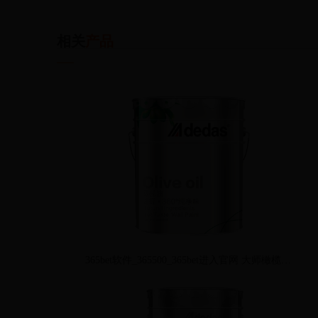
相关
产品
365bet软件_365500_365bet进入官网 大师橄榄油·清霾 360度纯净味墙面漆