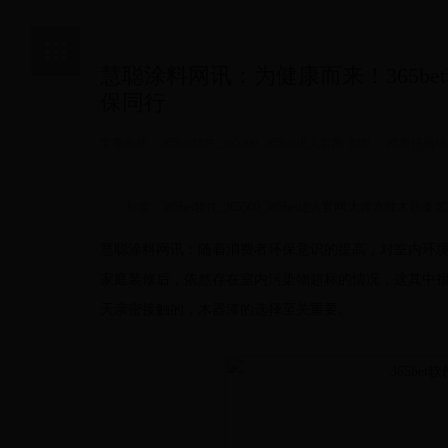
慧聪涂料网讯：为健康而来！365bet软
保同行
文章出处：365bet软件_365500_365bet进入官网 大师
网责任编辑：3
标签：
365bet软件_365500_365bet进入官网 大师
水性木器漆
艺
慧聪涂料网讯：随着消费者环保意识的提高，对室内环
家庭装修后，依然存在室内污染物超标的情况，这其中很
天亲密接触的，木器漆的选择至关重要。