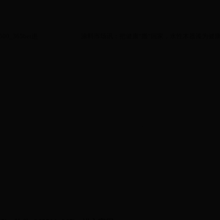
_365bet进入官网 大师营...
涂料市场讯：把健康“搬”回家，水性木器漆为健康的