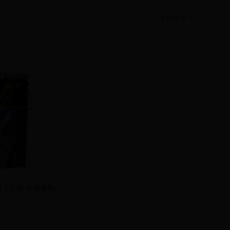
了解更多 +
365bet软件_365500_365bet进入官网 大师有氧森呼吸水漆