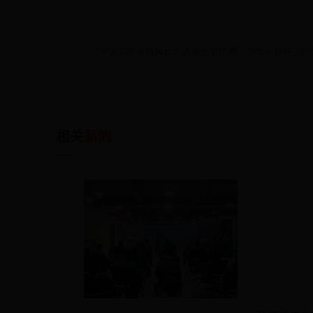
《中国艺术涂料风云》访谈录第15期： 365bet软件_365500
相关
新闻