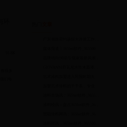
漆与环
热门
文章
广东省政府约谈恒大并派工作组！房地产行业凛冬将至，防水人又该何去何从？
媒体报道丨365bet软件_365500_365bet进入官网 大师防水补漏关注后房地产给修缮市场带来的冲击
55.8K
品牌动向|90后引领家装新风潮，艺术涂料趋向“年轻化”
GIOVANNI乔瓦尼水性木器漆新品上市
，有很多
艺术涂料加盟进入民国时期大火热
与我们每
加盟艺术涂料的千千条，专业资深第一条
涂料市场讯：365bet软件_365500_365bet进入官网 大师仿石漆为您缔造多彩家园
涂料经讯：盘点365bet软件_365500_365bet进入官网 大师2018
慧聪涂料网讯：365bet软件_365500_365bet进入官网 大师召开安全生产警示教育培训会
涂料经讯：365bet软件_365500_365bet进入官网 大师召开安全生产警示教育培训会