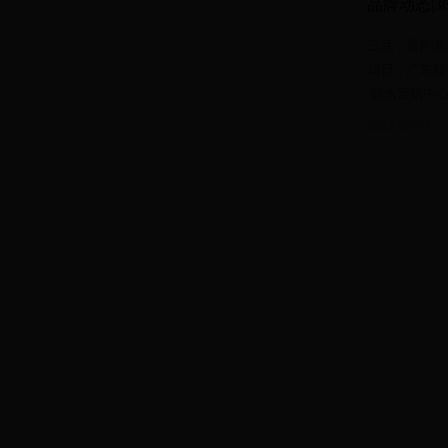
三月，雷声渐
28日，广东顺德3
·防水营销中
正式打响， 
2022-03-31
景，深挖行业
解决用户疑虑
这场招商启动会的
官网 大师集
给成员们指引
教学和指导让
招商流程。招
长项兴浩先生
会，365bet软
人莫工也为本
董事长 项兴浩先生
师·防水负责
王老师带来全